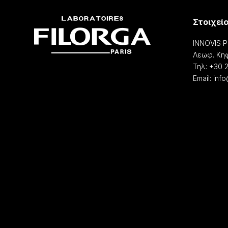
Στοιχεί
INNOVIS 
Λεωφ. Κηφ
Τηλ: +30 
Email: inf