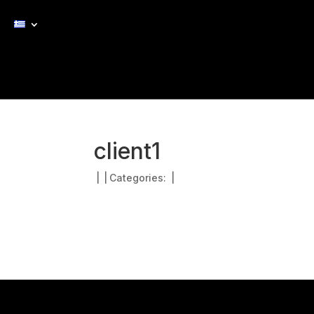
client1
|
|
Categories:
|