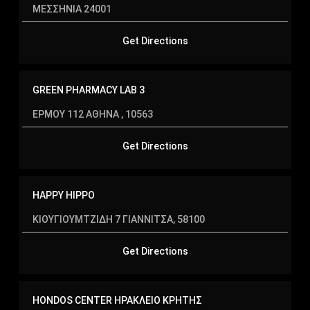
ΜΕΣΣΗΝΙΑ 24001
ΚΕΡΚΥΡΑ
ΚΙΛΚΙΣ
Get Directions
ΚΟΖΑΝΗ
ΚΟΡΙΝΘΙΑ
GREEN PHARMACY LAB 3
ΕΡΜΟΥ 112 ΑΘΗΝΑ , 10563
ΚΟΡΥΔΑΛΛΟΣ
ΚΟΥΝΟΥΠΙΔΙΑΝΑ
Get Directions
ΚΡΗΤΗ
HAPPY HIPPO
ΚΩ
ΚΙΟΥΓΙΟΥΜΤΖΙΔΗ 7 ΓΙΑΝΝΙΤΣΑ, 58100
Κως
ΛΑΚΩΝΙΑ
Get Directions
ΛΑΡΙΣΑ
HONDOS CENTER ΗΡΑΚΛΕΙΟ ΚΡΗΤΗΣ
ΛΑΣΙΘΙ