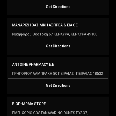
Get Directions
ΕΒΡΟΣ
ΖΑΚΥΝΘΟΣ
ΜΑΝΑΡΙΖΗ ΒΑΣΙΛΙΚΗ ΑΣΠΡΕΑ & ΣΙΑ ΟΕ
ΗΡΑΚΛΕΙΟ
Νικηφορου Θεοτοκη 67 ΚΕΡΚΥΡΑ, ΚΕΡΚΥΡΑ 49100
ΗΡΑΚΛΕΙΟ
ΚΡΗΤΗΣ
Get Directions
ΘΑΣΟΣ
ΘΕΣ/
ANTOINE PHARMACY Ε.Ε
ΝΙΚΗ
ΓΡΗΓΟΡΙΟΥ ΛΑΜΠΡΑΚΗ 80 ΠΕΙΡΑΙΑΣ , ΠΕΙΡΑΙΑΣ 18532
ΘΕΣΣΑΛΟΝΙΚΗ
Get Directions
ΙΩΑΝΝΙΝΑ
ΚΑΒΑΛΑ
BIOPHARMA STORE
ΚΑΛΑΜΠΑΚΑ
ΕΜΠ. ΧΩΡΙΟ COSTANAVARINO DUNES ΠΥΛΟΣ,